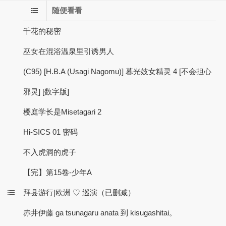
随便看看
千花的秘密
巫女在混浴温泉里引诱男人
(C95) [H.B.A (Usagi Nagomu)] 暮光妓女精灵 4 [不会担心
邪灵] [数字版]
樱庭学长是Misetagari 2
Hi-SICS 01 密码
不入虎洞的虎子
【完】第15卷-少年A
拜县游行|欧洲 ♡ 巡演（已删减）
赤井伊藤 ga tsunagaru anata 到 kisugashitai。