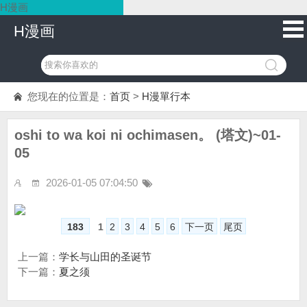
H漫画
H漫画
您现在的位置是：
首页
>
H漫單行本
oshi to wa koi ni ochimasen。 (塔文)~01-
05
2026-01-05 07:04:50
183
1
2
3
4
5
6
下一页
尾页
上一篇：
学长与山田的圣诞节
下一篇：
夏之须